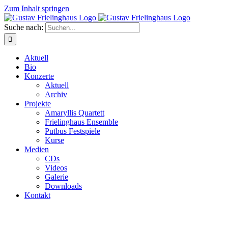
Zum Inhalt springen
Suche nach:
Aktuell
Bio
Konzerte
Aktuell
Archiv
Projekte
Amaryllis Quartett
Frielinghaus Ensemble
Putbus Festspiele
Kurse
Medien
CDs
Videos
Galerie
Downloads
Kontakt